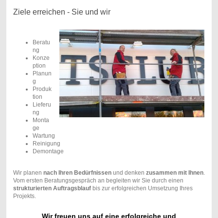
Ziele erreichen - Sie und wir
Beratu
ng
Konze
ption
Planun
g
Produk
tion
Lieferu
ng
Monta
ge
Wartung
Reinigung
Demontage
Wir planen
nach Ihren Bedürfnissen
und denken
zusammen mit Ihnen
.
Vom ersten Beratungsgespräch an begleiten wir Sie durch einen
strukturierten Auftragsblauf
bis zur erfolgreichen Umsetzung Ihres
Projekts.
Wir freuen uns auf eine erfolgreiche und