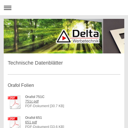
Technische Datenblätter
Orafol Folien
Orafol 751C
751c.pdf
PDF-Dokument [30.7 KB]
Orafol 651
651.pdf
PDF-Dokument [33.6 KB]