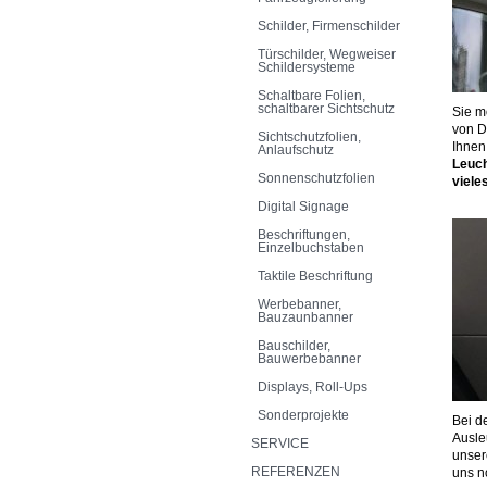
Schilder, Firmenschilder
Türschilder, Wegweiser
Schildersysteme
Schaltbare Folien,
schaltbarer Sichtschutz
Sie m
von D
Sichtschutzfolien,
Ihne
Anlaufschutz
Leuc
Sonnenschutzfolien
viele
Digital Signage
Beschriftungen,
Einzelbuchstaben
Taktile Beschriftung
Werbebanner,
Bauzaunbanner
Bauschilder,
Bauwerbebanner
Displays, Roll-Ups
Sonderprojekte
Bei d
Ausle
SERVICE
unse
REFERENZEN
uns n