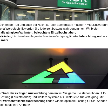
öchten bei Tag und auch bei Nacht auf sich aufmerksam machen? Mit Lichtwerbun
elta Werbetechnik werden Sie jederzeit bestens wahrgenommen. Wir bieten
n
alle gängigen Varianten: beleuchtete Einzelbuchstaben,
htkästen,
Lichtwerbeanlagen in Sonderanfertigung,
Konturbeleuchtung, und no
s meh
r.
er
Wahl der richtigen Ausleuchtung
beraten wir Sie gerne. So stehen Ihnen LED-
uchtung (Leuchtdioden) und weitere Systeme als Lichtquelle zur Verfügung. Mit
rer
Wirtschaftlichkeitsberechnung
finden wir die optimale Lösung für Sie. Senden
och heute Ihre Anfrage!